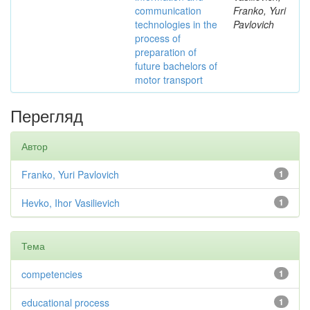
communication
Franko, Yuri
technologies in the
Pavlovich
process of
preparation of
future bachelors of
motor transport
Перегляд
Автор
Franko, Yuri Pavlovich
1
Hevko, Ihor Vasilievich
1
Тема
competencies
1
educational process
1