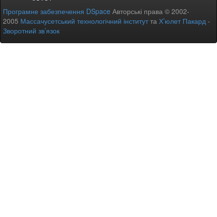
Програмне забезпечення DSpace
Авторські права © 2002-
2005
Массачусетський технологічний інститут
та
Х’юлет Пакард
-
Зворотний зв’язок