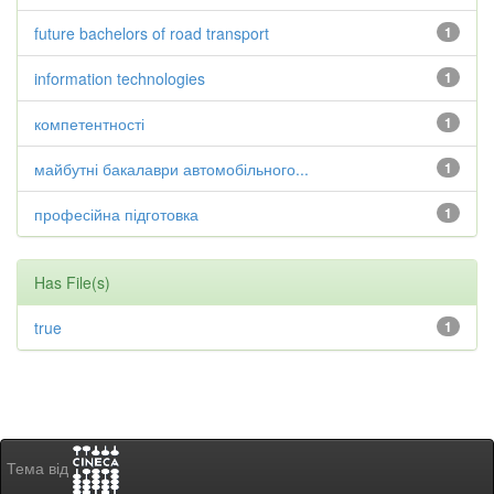
future bachelors of road transport
1
information technologies
1
компетентності
1
майбутні бакалаври автомобільного...
1
професійна підготовка
1
Has File(s)
true
1
Тема від