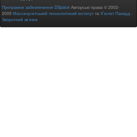
Програмне забезпечення DSpace
Авторські права © 2002-
2005
Массачусетський технологічний інститут
та
Х’юлет Пакард
-
Зворотний зв’язок