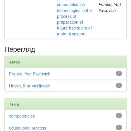
communication
Franko, Yuri
technologies in the
Pavlovich
process of
preparation of
future bachelors of
motor transport
Перегляд
Автор
Franko, Yuri Pavlovich
1
Hevko, Ihor Vasilievich
1
Тема
competencies
1
educational process
1