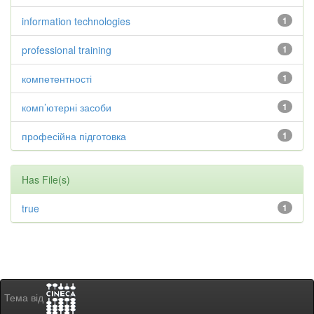
information technologies
1
professional training
1
компетентності
1
комп’ютерні засоби
1
професійна підготовка
1
Has File(s)
true
1
Тема від