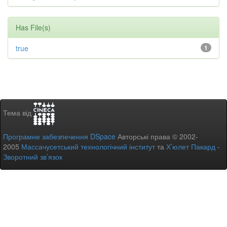
Has File(s)
true
1
Тема від
Програмне забезпечення DSpace
Авторські права © 2002-
2005
Массачусетський технологічний інститут
та
Х’юлет Пакард
-
Зворотний зв’язок