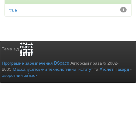
true
1
Тема від
Програмне забезпечення DSpace
Авторські права © 2002-
2005
Массачусетський технологічний інститут
та
Х’юлет Пакард
-
Зворотний зв’язок