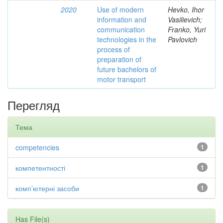
2020
Use of modern
Hevko, Ihor
information and
Vasilievich;
communication
Franko, Yuri
technologies in the
Pavlovich
process of
preparation of
future bachelors of
motor transport
Перегляд
Тема
competencies
1
компетентності
1
комп’ютерні засоби
1
Has File(s)