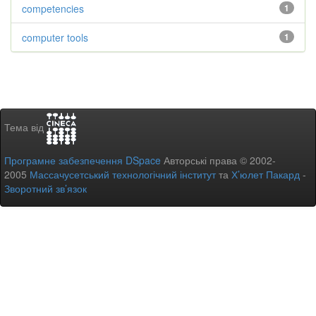
competencies
1
computer tools
1
Тема від
Програмне забезпечення DSpace
Авторські права © 2002-
2005
Массачусетський технологічний інститут
та
Х’юлет Пакард
-
Зворотний зв’язок