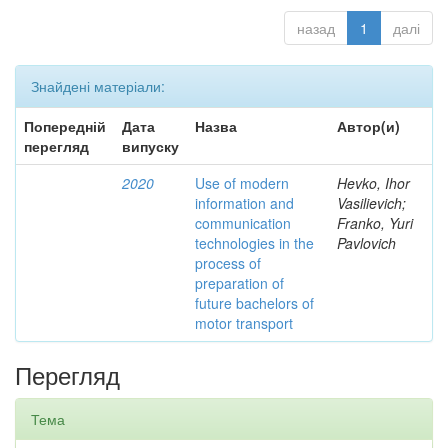
назад
1
далі
Знайдені матеріали:
Попередній
Дата
Назва
Автор(и)
перегляд
випуску
2020
Use of modern
Hevko, Ihor
information and
Vasilievich;
communication
Franko, Yuri
technologies in the
Pavlovich
process of
preparation of
future bachelors of
motor transport
Перегляд
Тема