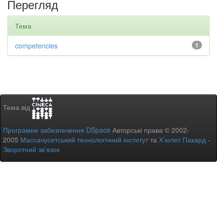
Перегляд
Тема
competencies
1
Тема від
Програмне забезпечення DSpace
Авторські права © 2002-
2005
Массачусетський технологічний інститут
та
Х’юлет Пакард
-
Зворотний зв’язок