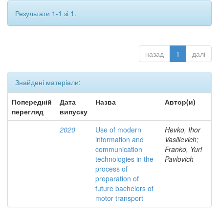
Результати 1-1 зі 1.
назад
1
далі
Знайдені матеріали:
Попередній
Дата
Назва
Автор(и)
перегляд
випуску
2020
Use of modern
Hevko, Ihor
information and
Vasilievich;
communication
Franko, Yuri
technologies in the
Pavlovich
process of
preparation of
future bachelors of
motor transport