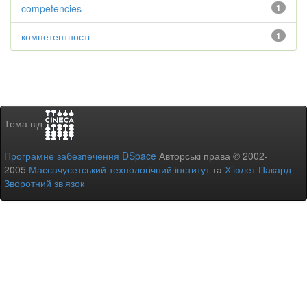
competencies
1
компетентності
1
Тема від
Програмне забезпечення DSpace
Авторські права © 2002-
2005
Массачусетський технологічний інститут
та
Х’юлет Пакард
-
Зворотний зв’язок