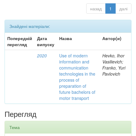
назад
1
далі
Знайдені матеріали:
Попередній
Дата
Назва
Автор(и)
перегляд
випуску
2020
Use of modern
Hevko, Ihor
information and
Vasilievich;
communication
Franko, Yuri
technologies in the
Pavlovich
process of
preparation of
future bachelors of
motor transport
Перегляд
Тема