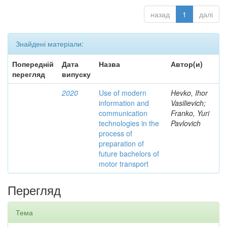
назад
1
далі
Знайдені матеріали:
Попередній
Дата
Назва
Автор(и)
перегляд
випуску
2020
Use of modern
Hevko, Ihor
information and
Vasilievich;
communication
Franko, Yuri
technologies in the
Pavlovich
process of
preparation of
future bachelors of
motor transport
Перегляд
Тема