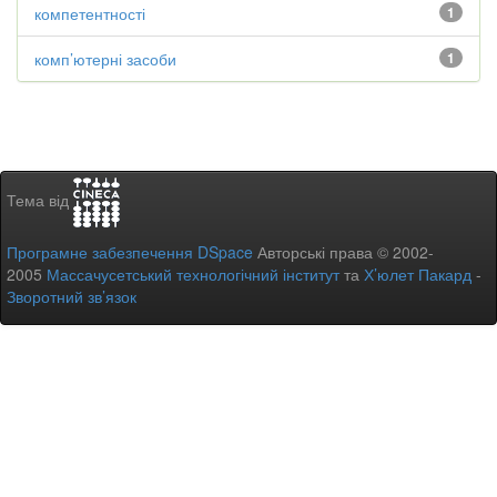
компетентності
1
комп’ютерні засоби
1
Тема від
Програмне забезпечення DSpace
Авторські права © 2002-
2005
Массачусетський технологічний інститут
та
Х’юлет Пакард
-
Зворотний зв’язок