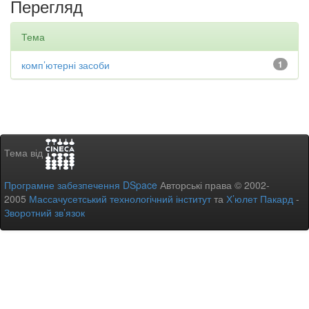
Перегляд
Тема
комп’ютерні засоби
1
Тема від
Програмне забезпечення DSpace
Авторські права © 2002-
2005
Массачусетський технологічний інститут
та
Х’юлет Пакард
-
Зворотний зв’язок