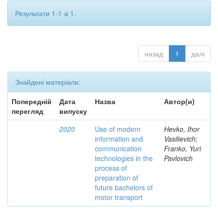
Результати 1-1 зі 1.
назад
1
далі
Знайдені матеріали:
Попередній
Дата
Назва
Автор(и)
перегляд
випуску
2020
Use of modern
Hevko, Ihor
information and
Vasilievich;
communication
Franko, Yuri
technologies in the
Pavlovich
process of
preparation of
future bachelors of
motor transport