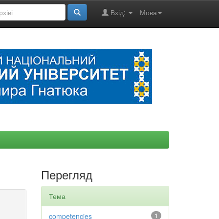
Вхід:
Мова
Перегляд
Тема
competencies
1