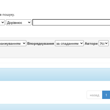
в пошуку.
Впорядкування
Автори
назад
1