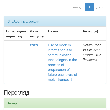
назад
1
далі
Знайдені матеріали:
Попередній
Дата
Назва
Автор(и)
перегляд
випуску
2020
Use of modern
Hevko, Ihor
information and
Vasilievich;
communication
Franko, Yuri
technologies in the
Pavlovich
process of
preparation of
future bachelors of
motor transport
Перегляд
Автор