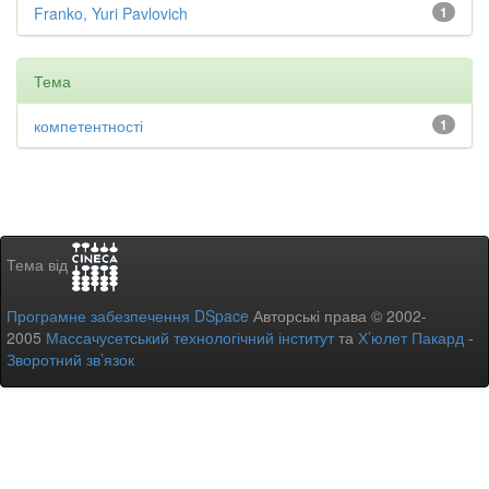
Franko, Yuri Pavlovich
1
Тема
компетентності
1
Тема від
Програмне забезпечення DSpace
Авторські права © 2002-
2005
Массачусетський технологічний інститут
та
Х’юлет Пакард
-
Зворотний зв’язок