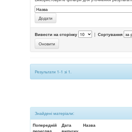
Вивести на сторінку
|
Сортування
Результати 1-1 зі 1.
Знайдені матеріали:
Попередній
Дата
Назва
перегляд
випуску