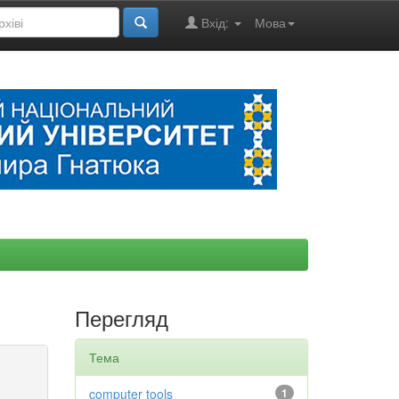
Вхід:
Мова
Перегляд
Тема
computer tools
1