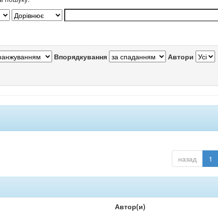
Впорядкування
Автори
назад
1
Автор(и)