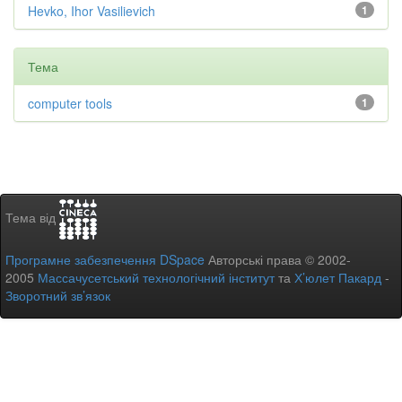
Hevko, Ihor Vasilievich
1
Тема
computer tools
1
Тема від
Програмне забезпечення DSpace
Авторські права © 2002-
2005
Массачусетський технологічний інститут
та
Х’юлет Пакард
-
Зворотний зв’язок