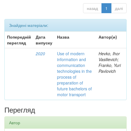
назад
1
далі
Знайдені матеріали:
Попередній
Дата
Назва
Автор(и)
перегляд
випуску
2020
Use of modern
Hevko, Ihor
information and
Vasilievich;
communication
Franko, Yuri
technologies in the
Pavlovich
process of
preparation of
future bachelors of
motor transport
Перегляд
Автор