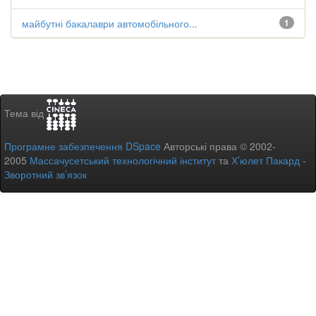
майбутні бакалаври автомобільного...
1
Тема від
Програмне забезпечення DSpace
Авторські права © 2002-
2005
Массачусетський технологічний інститут
та
Х’юлет Пакард
-
Зворотний зв’язок