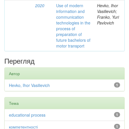
2020
Use of modern
Hevko, Ihor
information and
Vasilievich;
communication
Franko, Yuri
technologies in the
Pavlovich
process of
preparation of
future bachelors of
motor transport
Перегляд
Автор
Hevko, Ihor Vasilievich
1
Тема
educational process
1
компетентності
1