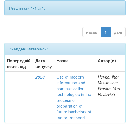
Результати 1-1 зі 1.
назад
1
далі
Знайдені матеріали:
Попередній
Дата
Назва
Автор(и)
перегляд
випуску
2020
Use of modern
Hevko, Ihor
information and
Vasilievich;
communication
Franko, Yuri
technologies in the
Pavlovich
process of
preparation of
future bachelors of
motor transport