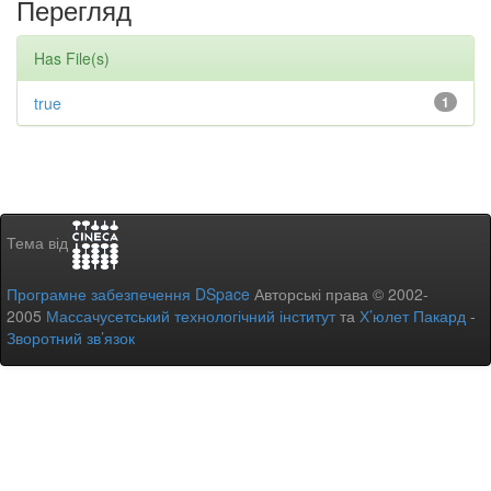
Перегляд
Has File(s)
true
1
Тема від
Програмне забезпечення DSpace
Авторські права © 2002-
2005
Массачусетський технологічний інститут
та
Х’юлет Пакард
-
Зворотний зв’язок