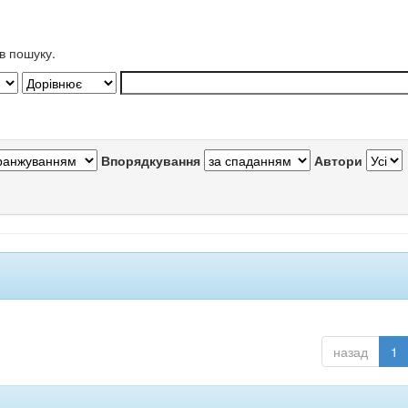
в пошуку.
Впорядкування
Автори
назад
1