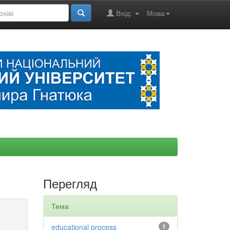
Вхід:
Мова
Перегляд
Тема
educational process
1