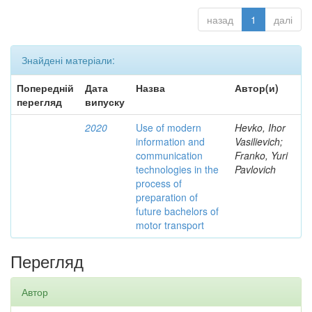
назад
1
далі
Знайдені матеріали:
Попередній
Дата
Назва
Автор(и)
перегляд
випуску
2020
Use of modern
Hevko, Ihor
information and
Vasilievich;
communication
Franko, Yuri
technologies in the
Pavlovich
process of
preparation of
future bachelors of
motor transport
Перегляд
Автор