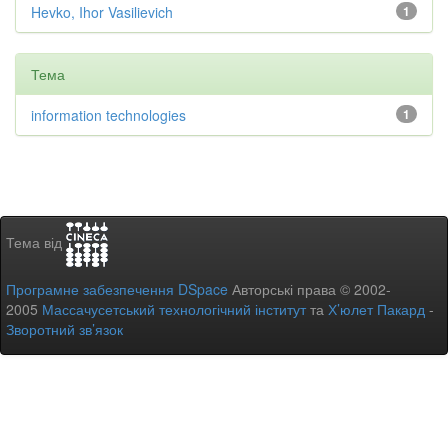
Hevko, Ihor Vasilievich
1
Тема
information technologies
1
Тема від
Програмне забезпечення DSpace
Авторські права © 2002-
2005
Массачусетський технологічний інститут
та
Х’юлет Пакард
-
Зворотний зв’язок