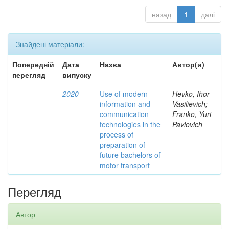
назад
1
далі
Знайдені матеріали:
Попередній
Дата
Назва
Автор(и)
перегляд
випуску
2020
Use of modern
Hevko, Ihor
information and
Vasilievich;
communication
Franko, Yuri
technologies in the
Pavlovich
process of
preparation of
future bachelors of
motor transport
Перегляд
Автор