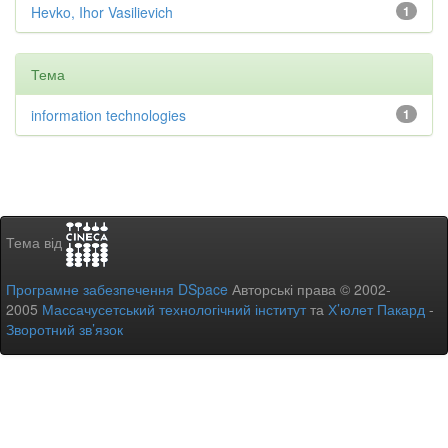
Hevko, Ihor Vasilievich
1
Тема
information technologies
1
Тема від
Програмне забезпечення DSpace
Авторські права © 2002-
2005
Массачусетський технологічний інститут
та
Х’юлет Пакард
-
Зворотний зв’язок