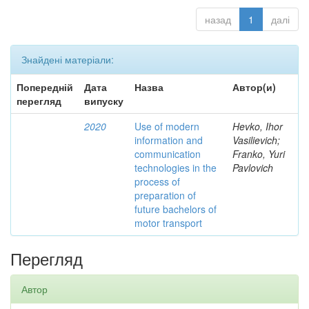
назад
1
далі
Знайдені матеріали:
Попередній
Дата
Назва
Автор(и)
перегляд
випуску
2020
Use of modern
Hevko, Ihor
information and
Vasilievich;
communication
Franko, Yuri
technologies in the
Pavlovich
process of
preparation of
future bachelors of
motor transport
Перегляд
Автор