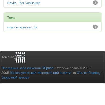
Hevko, Ihor Vasilievich
1
Тема
комп’ютерні засоби
1
Тема від
Програмне забезпечення DSpace
Авторські права © 2002-
2005
Массачусетський технологічний інститут
та
Х’юлет Пакард
-
Зворотний зв’язок