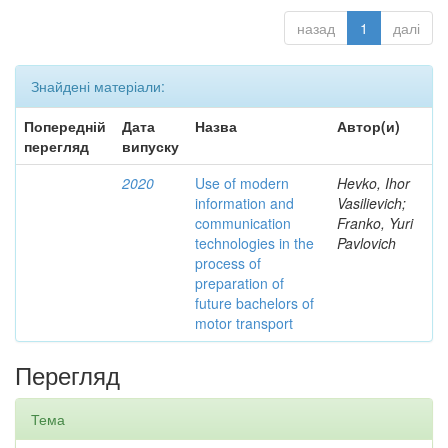
назад
1
далі
Знайдені матеріали:
Попередній
Дата
Назва
Автор(и)
перегляд
випуску
2020
Use of modern
Hevko, Ihor
information and
Vasilievich;
communication
Franko, Yuri
technologies in the
Pavlovich
process of
preparation of
future bachelors of
motor transport
Перегляд
Тема