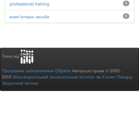
professional training
1
комп’ютерні засоби
1
Тема від
Програмне забезпечення DSpace
Авторські права © 2002-
2005
Массачусетський технологічний інститут
та
Х’юлет Пакард
-
Зворотний зв’язок