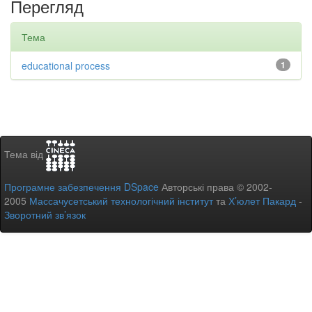
Перегляд
Тема
educational process
1
Тема від
Програмне забезпечення DSpace
Авторські права © 2002-
2005
Массачусетський технологічний інститут
та
Х’юлет Пакард
-
Зворотний зв’язок