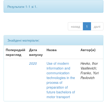
Результати 1-1 зі 1.
назад
1
далі
Знайдені матеріали:
Попередній
Дата
Назва
Автор(и)
перегляд
випуску
2020
Use of modern
Hevko, Ihor
information and
Vasilievich;
communication
Franko, Yuri
technologies in the
Pavlovich
process of
preparation of
future bachelors of
motor transport