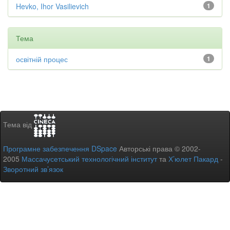
Hevko, Ihor Vasilievich
1
Тема
освітній процес
1
Тема від
Програмне забезпечення DSpace
Авторські права © 2002-
2005
Массачусетський технологічний інститут
та
Х’юлет Пакард
-
Зворотний зв’язок