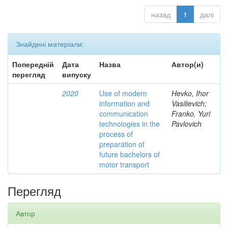
назад
1
далі
Знайдені матеріали:
Попередній
Дата
Назва
Автор(и)
перегляд
випуску
2020
Use of modern
Hevko, Ihor
information and
Vasilievich;
communication
Franko, Yuri
technologies in the
Pavlovich
process of
preparation of
future bachelors of
motor transport
Перегляд
Автор