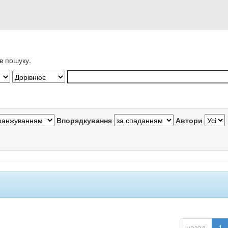
в пошуку.
Впорядкування
Автори
назад
1