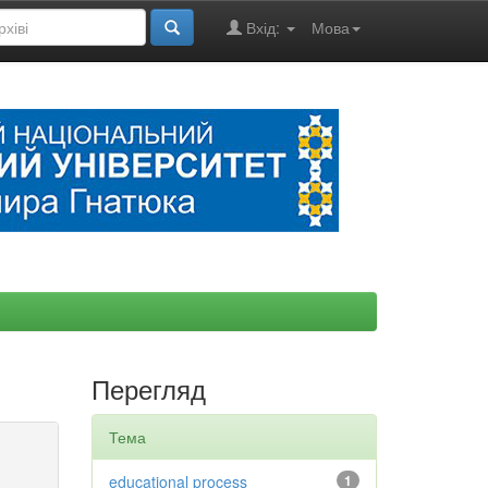
Вхід:
Мова
Перегляд
Тема
educational process
1