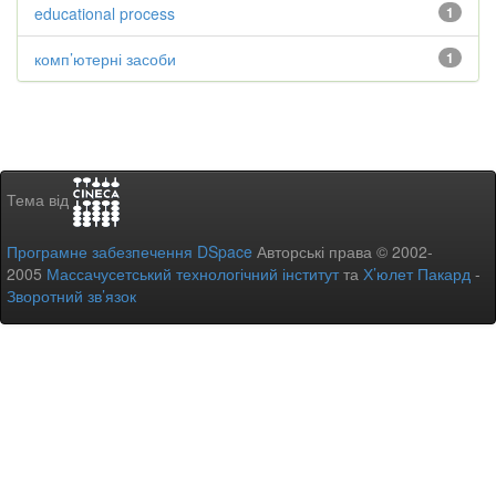
educational process
1
комп’ютерні засоби
1
Тема від
Програмне забезпечення DSpace
Авторські права © 2002-
2005
Массачусетський технологічний інститут
та
Х’юлет Пакард
-
Зворотний зв’язок