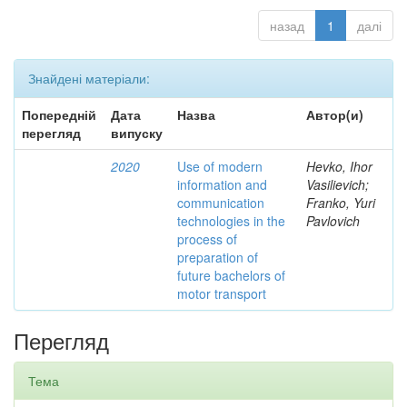
назад
1
далі
Знайдені матеріали:
Попередній
Дата
Назва
Автор(и)
перегляд
випуску
2020
Use of modern
Hevko, Ihor
information and
Vasilievich;
communication
Franko, Yuri
technologies in the
Pavlovich
process of
preparation of
future bachelors of
motor transport
Перегляд
Тема