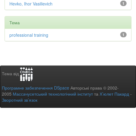
Hevko, Ihor Vasilievich
1
Тема
professional training
1
Тема від
Програмне забезпечення DSpace
Авторські права © 2002-
2005
Массачусетський технологічний інститут
та
Х’юлет Пакард
-
Зворотний зв’язок