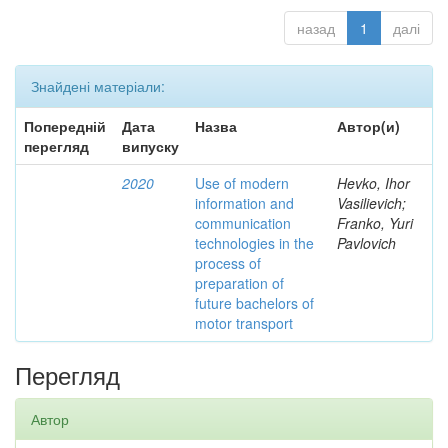
назад
1
далі
Знайдені матеріали:
Попередній
Дата
Назва
Автор(и)
перегляд
випуску
2020
Use of modern
Hevko, Ihor
information and
Vasilievich;
communication
Franko, Yuri
technologies in the
Pavlovich
process of
preparation of
future bachelors of
motor transport
Перегляд
Автор