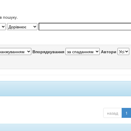
в пошуку.
Впорядкування
Автори
назад
1