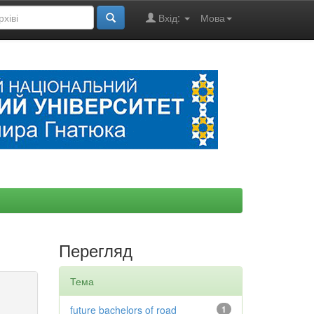
Вхід:
Мова
Перегляд
Тема
future bachelors of road
1