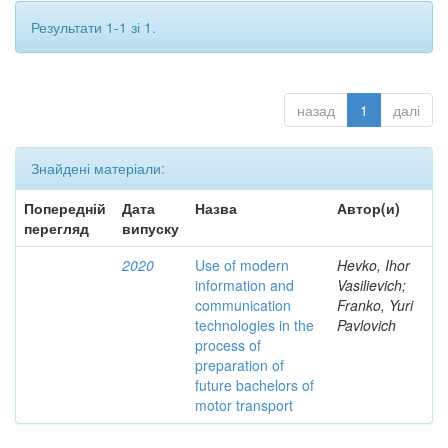
Результати 1-1 зі 1.
назад
1
далі
Знайдені матеріали:
Попередній
Дата
Назва
Автор(и)
перегляд
випуску
2020
Use of modern
Hevko, Ihor
information and
Vasilievich;
communication
Franko, Yuri
technologies in the
Pavlovich
process of
preparation of
future bachelors of
motor transport