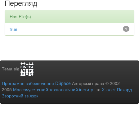
Перегляд
Has File(s)
true
1
Тема від
Програмне забезпечення DSpace
Авторські права © 2002-
2005
Массачусетський технологічний інститут
та
Х’юлет Пакард
-
Зворотний зв’язок