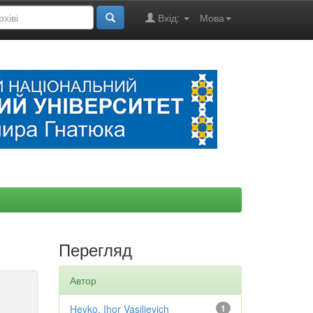
Вхід:
Мова
Перегляд
Автор
Hevko, Ihor Vasilievich
1