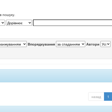
в пошуку.
Впорядкування
Автори
назад
1