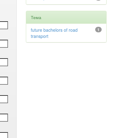
Тема
future bachelors of road
1
transport