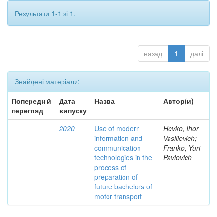
Результати 1-1 зі 1.
назад
1
далі
Знайдені матеріали:
Попередній
Дата
Назва
Автор(и)
перегляд
випуску
2020
Use of modern
Hevko, Ihor
information and
Vasilievich;
communication
Franko, Yuri
technologies in the
Pavlovich
process of
preparation of
future bachelors of
motor transport