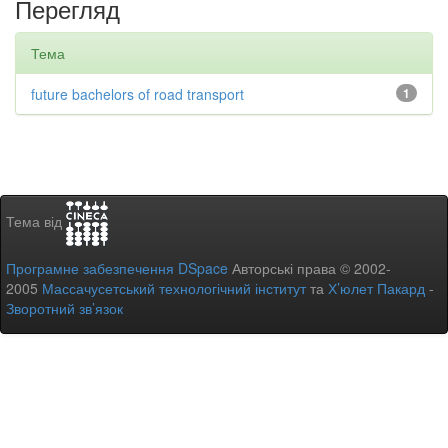
Перегляд
Тема
future bachelors of road transport
1
Тема від
Програмне забезпечення DSpace
Авторські права © 2002-
2005
Массачусетський технологічний інститут
та
Х’юлет Пакард
-
Зворотний зв’язок