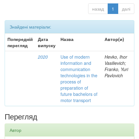
назад
1
далі
Знайдені матеріали:
Попередній
Дата
Назва
Автор(и)
перегляд
випуску
2020
Use of modern
Hevko, Ihor
information and
Vasilievich;
communication
Franko, Yuri
technologies in the
Pavlovich
process of
preparation of
future bachelors of
motor transport
Перегляд
Автор