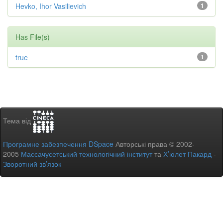
Hevko, Ihor Vasilievich
1
Has File(s)
true
1
Тема від
Програмне забезпечення DSpace
Авторські права © 2002-
2005
Массачусетський технологічний інститут
та
Х’юлет Пакард
-
Зворотний зв’язок