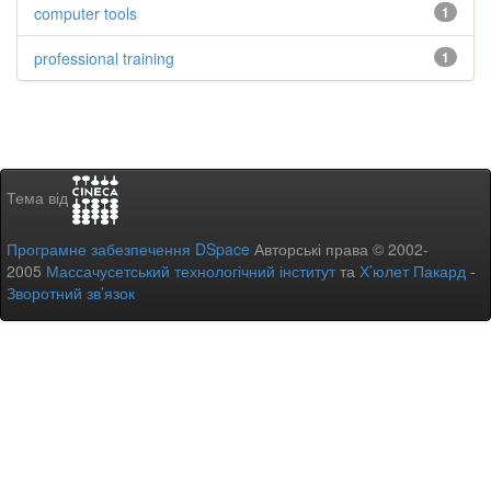
computer tools
1
professional training
1
Тема від
Програмне забезпечення DSpace
Авторські права © 2002-
2005
Массачусетський технологічний інститут
та
Х’юлет Пакард
-
Зворотний зв’язок