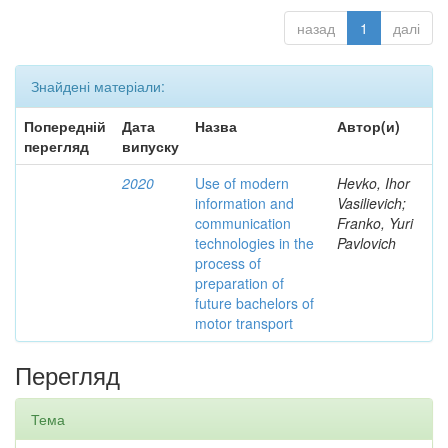
назад
1
далі
Знайдені матеріали:
Попередній
Дата
Назва
Автор(и)
перегляд
випуску
2020
Use of modern
Hevko, Ihor
information and
Vasilievich;
communication
Franko, Yuri
technologies in the
Pavlovich
process of
preparation of
future bachelors of
motor transport
Перегляд
Тема