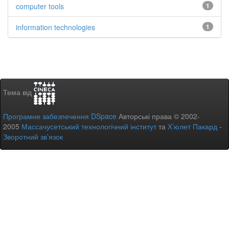
computer tools
1
information technologies
1
Тема від
Програмне забезпечення DSpace
Авторські права © 2002-
2005
Массачусетський технологічний інститут
та
Х’юлет Пакард
-
Зворотний зв’язок