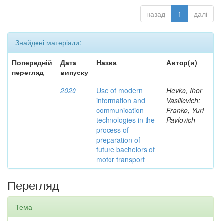
назад
1
далі
Знайдені матеріали:
Попередній
Дата
Назва
Автор(и)
перегляд
випуску
2020
Use of modern
Hevko, Ihor
information and
Vasilievich;
communication
Franko, Yuri
technologies in the
Pavlovich
process of
preparation of
future bachelors of
motor transport
Перегляд
Тема