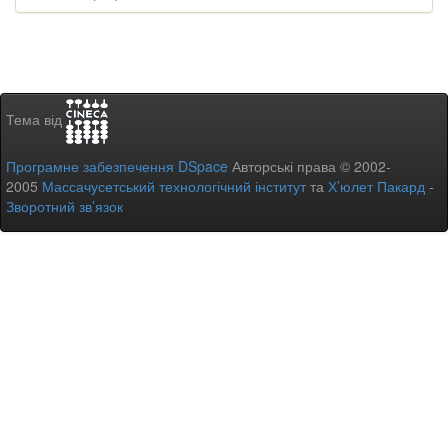
Тема від
Програмне забезпечення DSpace
Авторські права © 2002-
2005
Массачусетський технологічний інститут
та
Х’юлет Пакард
-
Зворотний зв’язок