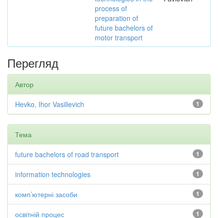
process of
preparation of
future bachelors of
motor transport
Перегляд
Автор
Hevko, Ihor Vasilievich
1
Тема
future bachelors of road transport
1
information technologies
1
комп’ютерні засоби
1
освітній процес
1