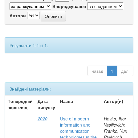
Впорядкування
Автори
Результати 1-1 зі 1.
назад
1
далі
Знайдені матеріали:
Попередній
Дата
Назва
Автор(и)
перегляд
випуску
2020
Use of modern
Hevko, Ihor
information and
Vasilievich;
communication
Franko, Yuri
technologies in the
Pavlovich