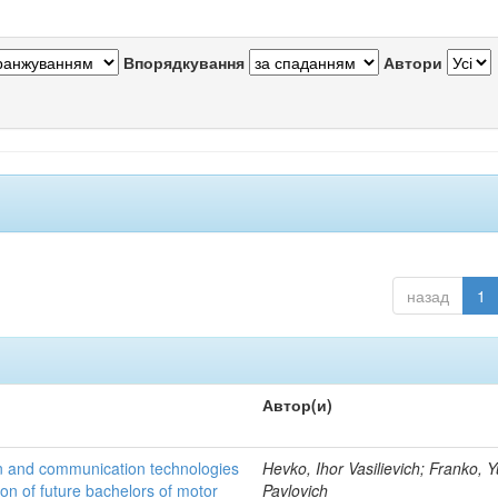
Впорядкування
Автори
назад
1
Автор(и)
n and communication technologies
Hevko, Ihor Vasilievich; Franko, Y
ion of future bachelors of motor
Pavlovich