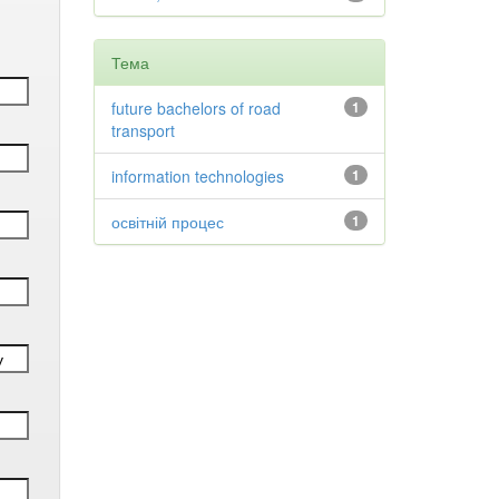
Тема
future bachelors of road
1
transport
information technologies
1
освітній процес
1