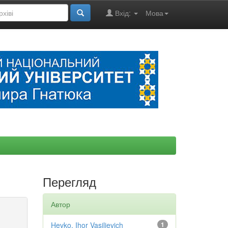
Вхід:
Мова
Перегляд
Автор
Hevko, Ihor Vasilievich
1