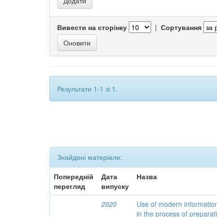
Вивести на сторінку
|
Сортування
Результати 1-1 зі 1.
Знайдені матеріали:
Попередній
Дата
Назва
перегляд
випуску
2020
Use of modern informatio
in the process of preparat