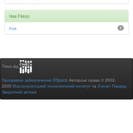
Has File(s)
true
1
Тема від
Програмне забезпечення DSpace
Авторські права © 2002-
2005
Массачусетський технологічний інститут
та
Х’юлет Пакард
-
Зворотний зв’язок