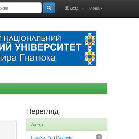
Вхід:
Мова
Перегляд
Автор
Franko, Yuri Pavlovich
1