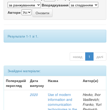
Впорядкування
Автори
Результати 1-1 зі 1.
назад
1
далі
Знайдені матеріали:
Попередній
Дата
Назва
Автор(и)
перегляд
випуску
2020
Use of modern
Hevko, Ihor
information and
Vasilievich;
communication
Franko, Yuri
technologies in the
Pavlovich