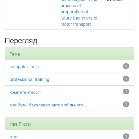
process of
preparation of
future bachelors of
motor transport
Перегляд
Тема
computer tools
1
professional training
1
компетентності
1
майбутні бакалаври автомобільного...
1
Has File(s)
true
1