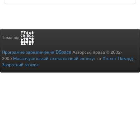
Тема від
Програмне забезпечення DSpace
Авторські права © 2002-
2005
Массачусетський технологічний інститут
та
Х’юлет Пакард
-
Зворотний зв’язок