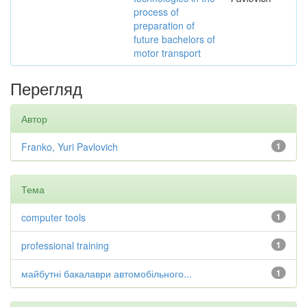
process of
preparation of
future bachelors of
motor transport
Перегляд
Автор
Franko, Yuri Pavlovich
1
Тема
computer tools
1
professional training
1
майбутні бакалаври автомобільного...
1