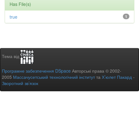
Has File(s)
true
1
Тема від
Програмне забезпечення DSpace
Авторські права © 2002-
2005
Массачусетський технологічний інститут
та
Х’юлет Пакард
-
Зворотний зв’язок