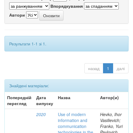
Впорядкування
Автори
Результати 1-1 зі 1.
назад
1
далі
Знайдені матеріали:
Попередній
Дата
Назва
Автор(и)
перегляд
випуску
2020
Use of modern
Hevko, Ihor
information and
Vasilievich;
communication
Franko, Yuri
technologies in the
Pavlovich