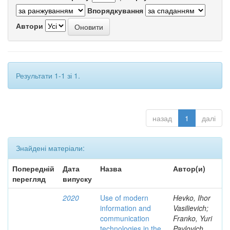
Впорядкування
Автори
Результати 1-1 зі 1.
назад
1
далі
Знайдені матеріали:
Попередній
Дата
Назва
Автор(и)
перегляд
випуску
2020
Use of modern
Hevko, Ihor
information and
Vasilievich;
communication
Franko, Yuri
technologies in the
Pavlovich