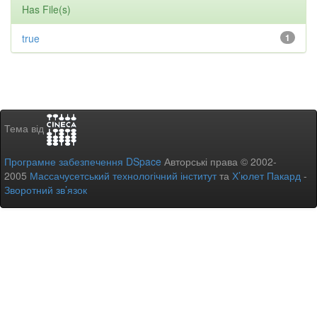
Has File(s)
true
1
Тема від
Програмне забезпечення DSpace
Авторські права © 2002-
2005
Массачусетський технологічний інститут
та
Х’юлет Пакард
-
Зворотний зв’язок