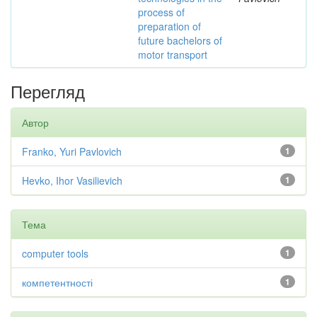
process of
preparation of
future bachelors of
motor transport
Перегляд
Автор
Franko, Yuri Pavlovich
1
Hevko, Ihor Vasilievich
1
Тема
computer tools
1
компетентності
1