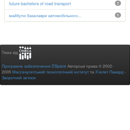
future bachelors of road transport
1
майбутні бакалаври автомобільного...
1
Тема від
Програмне забезпечення DSpace
Авторські права © 2002-
2005
Массачусетський технологічний інститут
та
Х’юлет Пакард
-
Зворотний зв’язок