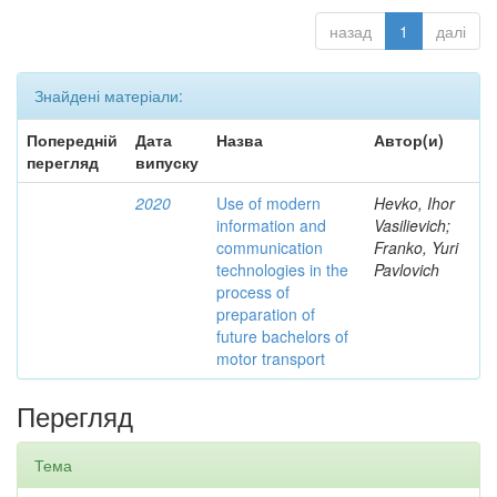
назад
1
далі
Знайдені матеріали:
Попередній
Дата
Назва
Автор(и)
перегляд
випуску
2020
Use of modern
Hevko, Ihor
information and
Vasilievich;
communication
Franko, Yuri
technologies in the
Pavlovich
process of
preparation of
future bachelors of
motor transport
Перегляд
Тема