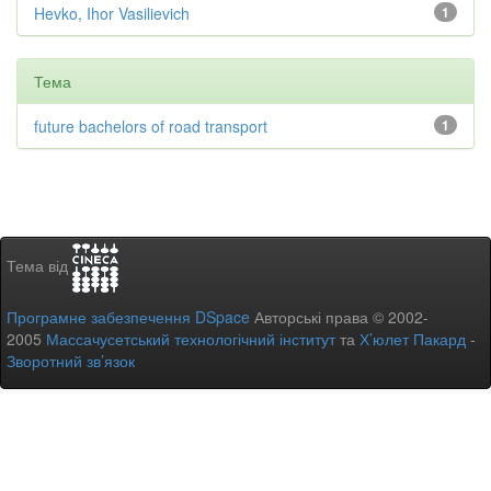
Hevko, Ihor Vasilievich
1
Тема
future bachelors of road transport
1
Тема від
Програмне забезпечення DSpace
Авторські права © 2002-
2005
Массачусетський технологічний інститут
та
Х’юлет Пакард
-
Зворотний зв’язок