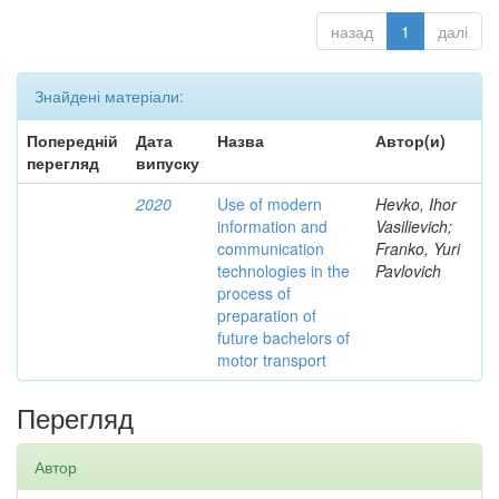
назад
1
далі
Знайдені матеріали:
Попередній
Дата
Назва
Автор(и)
перегляд
випуску
2020
Use of modern
Hevko, Ihor
information and
Vasilievich;
communication
Franko, Yuri
technologies in the
Pavlovich
process of
preparation of
future bachelors of
motor transport
Перегляд
Автор