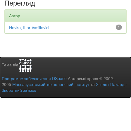
Перегляд
Автор
Hevko, Ihor Vasilievich
1
Тема від
Програмне забезпечення DSpace
Авторські права © 2002-
2005
Массачусетський технологічний інститут
та
Х’юлет Пакард
-
Зворотний зв’язок