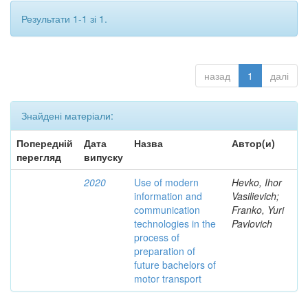
Результати 1-1 зі 1.
назад
1
далі
Знайдені матеріали:
Попередній
Дата
Назва
Автор(и)
перегляд
випуску
2020
Use of modern
Hevko, Ihor
information and
Vasilievich;
communication
Franko, Yuri
technologies in the
Pavlovich
process of
preparation of
future bachelors of
motor transport