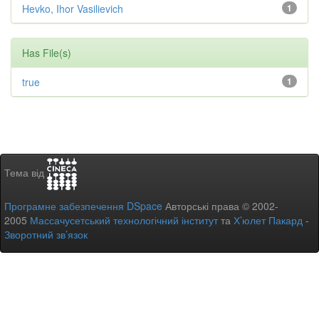
Hevko, Ihor Vasilievich
1
Has File(s)
true
1
Тема від
Програмне забезпечення DSpace
Авторські права © 2002-
2005
Массачусетський технологічний інститут
та
Х’юлет Пакард
-
Зворотний зв’язок