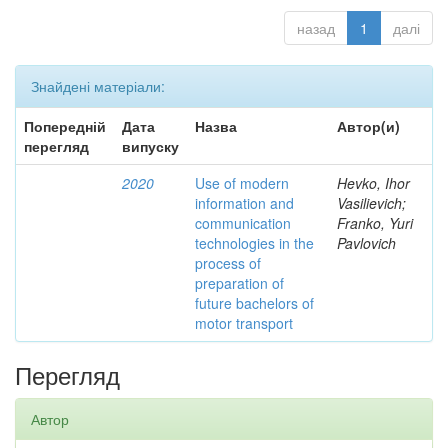
назад
1
далі
Знайдені матеріали:
Попередній
Дата
Назва
Автор(и)
перегляд
випуску
2020
Use of modern
Hevko, Ihor
information and
Vasilievich;
communication
Franko, Yuri
technologies in the
Pavlovich
process of
preparation of
future bachelors of
motor transport
Перегляд
Автор