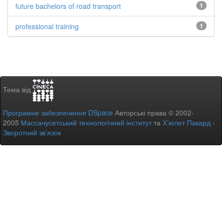
future bachelors of road transport
1
professional training
1
Тема від
Програмне забезпечення DSpace
Авторські права © 2002-
2005
Массачусетський технологічний інститут
та
Х’юлет Пакард
-
Зворотний зв’язок