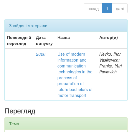
назад
1
далі
Знайдені матеріали:
Попередній
Дата
Назва
Автор(и)
перегляд
випуску
2020
Use of modern
Hevko, Ihor
information and
Vasilievich;
communication
Franko, Yuri
technologies in the
Pavlovich
process of
preparation of
future bachelors of
motor transport
Перегляд
Тема