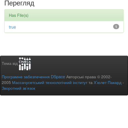
Перегляд
Has File(s)
true
1
Тема від
Програмне забезпечення DSpace
Авторські права © 2002-
2005
Массачусетський технологічний інститут
та
Х’юлет Пакард
-
Зворотний зв’язок