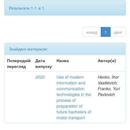
Результати 1-1 зі 1.
назад
1
далі
Знайдені матеріали:
Попередній
Дата
Назва
Автор(и)
перегляд
випуску
2020
Use of modern
Hevko, Ihor
information and
Vasilievich;
communication
Franko, Yuri
technologies in the
Pavlovich
process of
preparation of
future bachelors of
motor transport