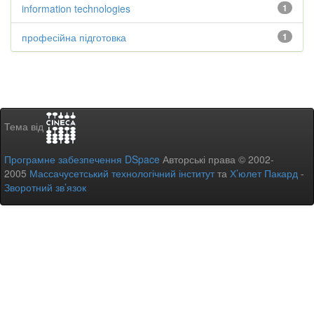
information technologies
1
професійна підготовка
1
Тема від
Програмне забезпечення DSpace
Авторські права © 2002-
2005
Массачусетський технологічний інститут
та
Х’юлет Пакард
-
Зворотний зв’язок