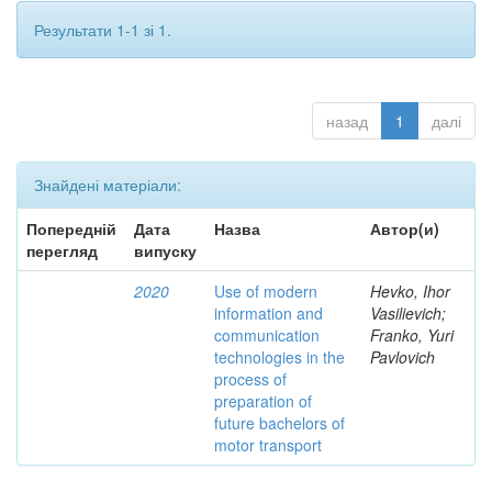
Результати 1-1 зі 1.
назад
1
далі
Знайдені матеріали:
Попередній
Дата
Назва
Автор(и)
перегляд
випуску
2020
Use of modern
Hevko, Ihor
information and
Vasilievich;
communication
Franko, Yuri
technologies in the
Pavlovich
process of
preparation of
future bachelors of
motor transport