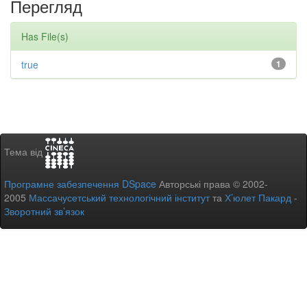
Перегляд
Has File(s)
true
1
Тема від
Програмне забезпечення DSpace
Авторські права © 2002-
2005
Массачусетський технологічний інститут
та
Х’юлет Пакард
-
Зворотний зв’язок