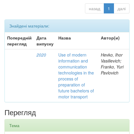
назад
1
далі
Знайдені матеріали:
Попередній
Дата
Назва
Автор(и)
перегляд
випуску
2020
Use of modern
Hevko, Ihor
information and
Vasilievich;
communication
Franko, Yuri
technologies in the
Pavlovich
process of
preparation of
future bachelors of
motor transport
Перегляд
Тема