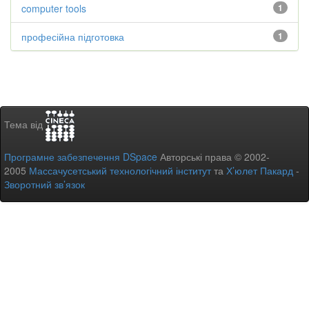
computer tools
1
професійна підготовка
1
Тема від
Програмне забезпечення DSpace
Авторські права © 2002-
2005
Массачусетський технологічний інститут
та
Х’юлет Пакард
-
Зворотний зв’язок