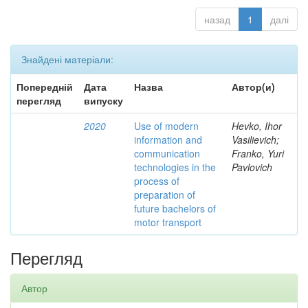
назад
1
далі
Знайдені матеріали:
Попередній
Дата
Назва
Автор(и)
перегляд
випуску
2020
Use of modern
Hevko, Ihor
information and
Vasilievich;
communication
Franko, Yuri
technologies in the
Pavlovich
process of
preparation of
future bachelors of
motor transport
Перегляд
Автор