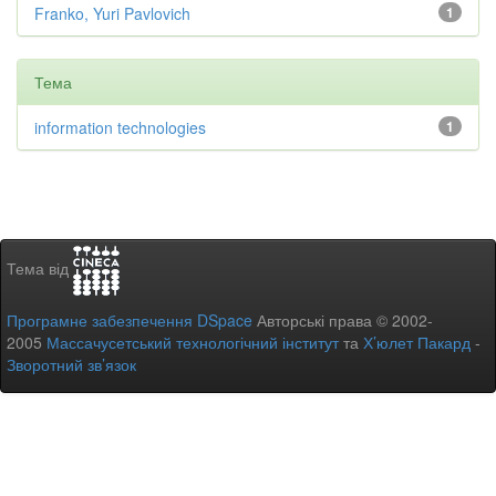
Franko, Yuri Pavlovich
1
Тема
information technologies
1
Тема від
Програмне забезпечення DSpace
Авторські права © 2002-
2005
Массачусетський технологічний інститут
та
Х’юлет Пакард
-
Зворотний зв’язок