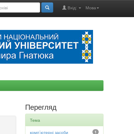
Вхід:
Мова
Перегляд
Тема
комп’ютерні засоби
1