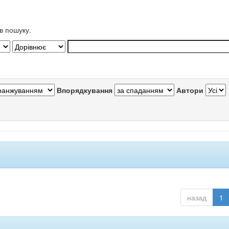
в пошуку.
Впорядкування
Автори
назад
1